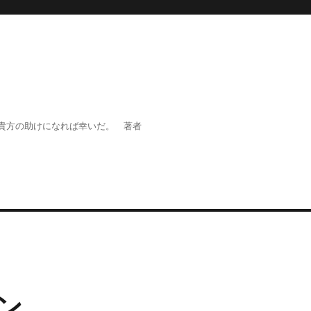
。貴方の助けになれば幸いだ。 著者
ン