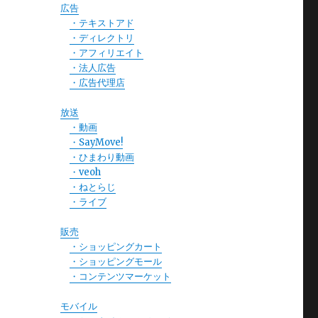
広告
・テキストアド
・ディレクトリ
・アフィリエイト
・法人広告
・広告代理店
放送
・動画
・SayMove!
・ひまわり動画
・veoh
・ねとらじ
・ライブ
販売
・ショッピングカート
・ショッピングモール
・コンテンツマーケット
モバイル