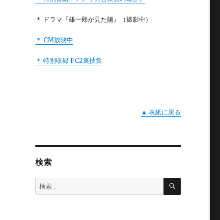
＊ ドラマ『雄一郎が見た陽』（撮影中）
＊ CM放映中
＊ 特別収録 FC2裏技集
▲ 表紙に戻る
検索
検
検
索
索: