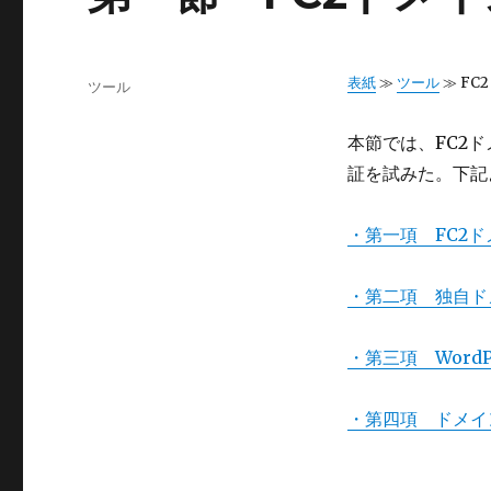
投
表紙
≫
ツール
≫ FC
カ
ツール
稿
テ
日:
ゴ
本節では、FC2ドメイ
リ
証を試みた。下記
ー
・第一項 FC2
・第二項 独自ド
・第三項 WordP
・第四項 ドメイ