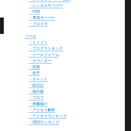
・レンタルサーバー
・VPS
・専用サーバー
・ブロマガ
ツール
・ドメイン
・ブログランキング
・メールフォーム
・カウンター
・投票
・拍手
・チャット
・絵日記
・掲示板
・プロフ
・画像縮小
・アクセス解析
・アクセスランキング
・SEOランキング