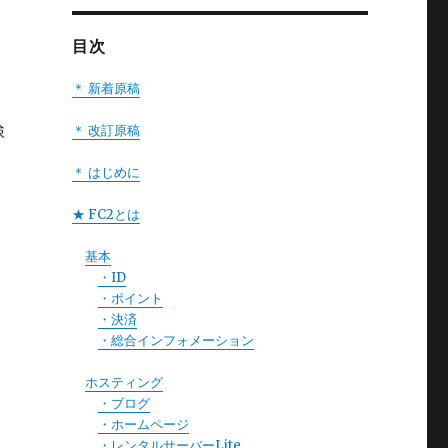
目次
＊ 新着原稿
検
＊ 改訂原稿
＊ はじめに
★ FC2とは
基本
・ID
・ポイント
・決済
・総合インフォメーション
ホスティング
・ブログ
・ホームページ
・レンタルサーバーLite