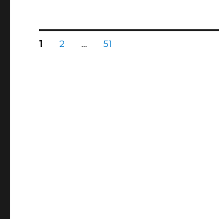
投
固
固
固
1
2
…
51
定
定
定
ペ
ペ
ペ
稿
ー
ー
ー
ジ
ジ
ジ
ナ
ビ
ゲ
ー
シ
ョ