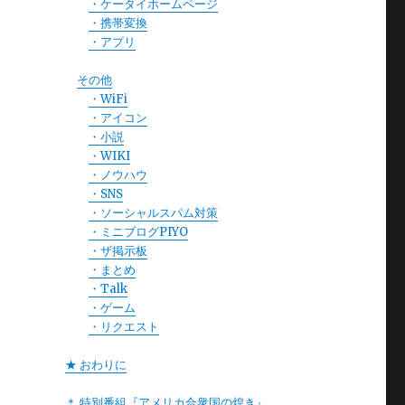
・ケータイホームページ
・携帯変換
・アプリ
その他
・WiFi
・アイコン
・小説
・WIKI
・ノウハウ
・SNS
・ソーシャルスパム対策
・ミニブログPIYO
・ザ掲示板
・まとめ
・Talk
・ゲーム
・リクエスト
★ おわりに
＊ 特別番組『アメリカ合衆国の煌き』